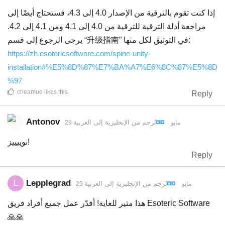
إذا كنت تقوم بالترقية من الإصدار 4.0 إلى 4.3، فستحتاج أيضًا إلى
مراجعة أدلة الترقية للترقية من 4.0 إلى 4.1 ومن 4.1 إلى 4.2.
يرجى الرجوع إلى قسم “升级指南” في التوثيق لكل منها:
https://zh.esotericsoftware.com/spine-unity-
installation#%E5%8D%87%E7%BA%A7%E6%8C%87%E5%8D
%97
cheamue
likes this
.
Reply
Antonov
تُرجم من
الإنجليزية
إلى
العربية
29 مايو
نوييييز!
Reply
Lepplegrad
L
تُرجم من
الإنجليزية
إلى
العربية
29 مايو
هذا مثير للغاية! أقدّر عمل جميع أفراد فريق Esoteric Software
🙏🙏