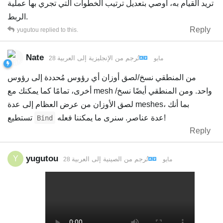
تريد القيام به، أوصي بتعديل ترتيب الخطوات التي تجري بها عملية
الربط.
Reply
yugutou
replied to this.
Nate
تُرجم من
الإنجليزية
إلى
العربية
28 مايو
من المنطقي نسخ/لصق أوزان أي رؤوس مُحددة إلى رؤوس
أخرى، تمامًا كما يمكنك مع mesh واحد. ومن المنطقي أيضًا نسخ/
لصق الأوزان من عرض العظام إلى عدة meshes، بما أنك
عدة عناصر. سنرى ما يمكننا فعله!
تستطيع
Bind
Reply
yugutou
Y
تُرجم من
الصينية
إلى
العربية
28 مايو