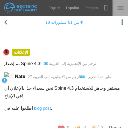
English
Español
Français
Navigation
Esoteric Software
من
51
منشورات
18
Spine
الرئيسية
الميزات
المدونة
رواق
الإعلانات
المنتدى
أوقات التشغيل
تم إصدار Spine 4.3!
تُرجم من
الإنجليزية
إلى
العربية
يتعلم
الدعم
Nate
تُرجم من
الإنجليزية
إلى
العربية
27 مايو
تم التحرير
الأسئلة المتكررة
نحن سعداء جدًا بالإعلان أن Spine 4.3 مستقر وجاهز للاستخدام
حاول الآن
في الإنتاج!
شراء
.
blog post
اطلعوا عليه في
9
4
3
Reply