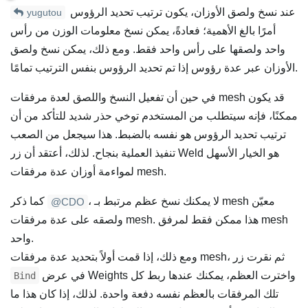
عند نسخ ولصق الأوزان، يكون ترتيب تحديد الرؤوس
yugutou
أمرًا بالغ الأهمية؛ فعادةً، يمكن نسخ معلومات الوزن من رأس
واحد ولصقها على رأس واحد فقط. ومع ذلك، يمكن نسخ ولصق
الأوزان عبر عدة رؤوس إذا تم تحديد الرؤوس بنفس الترتيب تمامًا.
في حين أن تفعيل النسخ واللصق لعدة مرفقات mesh قد يكون
ممكنًا، فإنه سيتطلب من المستخدم توخي حذر شديد للتأكد من أن
ترتيب تحديد الرؤوس هو نفسه بالضبط. هذا سيجعل من الصعب
تنفيذ العملية بنجاح. لذلك، أعتقد أن زر Weld هو الخيار الأسهل
لمواءمة أوزان عدة مرفقات mesh.
، لا يمكنك نسخ عظم مرتبط بـ mesh معيّن
كما ذكر
@CDO
ولصقه على عدة مرفقات mesh. هذا ممكن فقط لمرفق mesh
واحد.
ومع ذلك، إذا قمت أولاً بتحديد عدة مرفقات mesh، ثم نقرت زر
في عرض Weights واخترت العظم، يمكنك عندها ربط كل
Bind
تلك المرفقات بالعظم نفسه دفعة واحدة. لذلك، إذا كان هذا ما