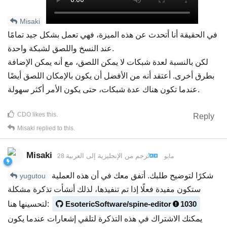
Misaki
في الحقيقة أنا أتحدث عن هذه الميزة، فهي تعمل بشكل جيد تمامًا
عند النسخ واللصق لشبكة واحدة.
لكن بالنسبة لعدة شبكات لا يمكن اللصق، مع أنه يمكن الإضافة
بطرق أخرى. أعتقد أنه من الأفضل أن يكون بالإمكان اللصق أيضًا
عندما تكون هناك عدة شبكات، حتى يكون الأمر أكثر سهولة.
CDO
likes this
.
Reply
Misaki
replied to this.
Misaki
تُرجم من
الإنجليزية
إلى
العربية
28 مايو
شكرًا لتوضيح طلبك. أتفق معك في أن هذه العملية
yugutou
ستكون مفيدة فعلًا إذا تم تنفيذها، لذلك أنشأت تذكرة مشكلة
1030
EsotericSoftware/spine-editor
لتحسينها هنا:
يمكنك الاشتراك في هذه التذكرة لتلقي إشعارات عندما يكون