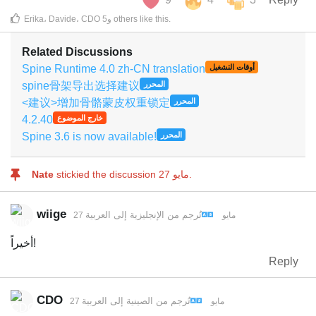
.
like this
others
و
5
CDO
،
Davide
،
Erika
Related Discussions
Spine Runtime 4.0 zh-CN translation
أوقات التشغيل
spine骨架导出选择建议
المحرر
<建议>增加骨骼蒙皮权重锁定
المحرر
4.2.40
خارج الموضوع
Spine 3.6 is now available!
المحرر
.
27 مايو
stickied the discussion
Nate
wiige
تُرجم من
الإنجليزية
إلى
العربية
27 مايو
أخيراً!
Reply
CDO
تُرجم من
الصينية
إلى
العربية
27 مايو