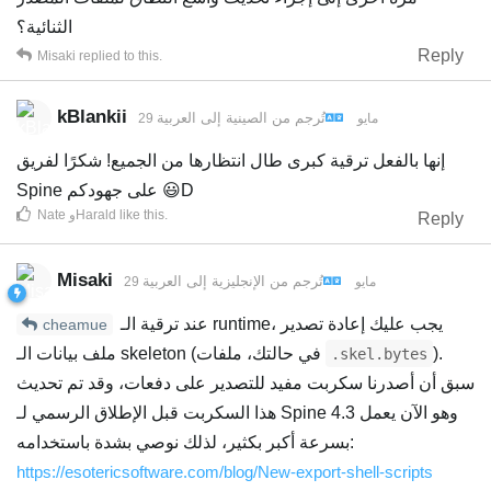
الثنائية؟
Reply
Misaki
replied to this.
kBlankii
تُرجم من
الصينية
إلى
العربية
29 مايو
إنها بالفعل ترقية كبرى طال انتظارها من الجميع! شكرًا لفريق
Spine على جهودكم 😃D
.
like this
Harald
و
Nate
Reply
Misaki
تُرجم من
الإنجليزية
إلى
العربية
29 مايو
عند ترقية الـ runtime، يجب عليك إعادة تصدير
cheamue
).
ملف بيانات الـ skeleton (في حالتك، ملفات
.skel.bytes
سبق أن أصدرنا سكربت مفيد للتصدير على دفعات، وقد تم تحديث
هذا السكربت قبل الإطلاق الرسمي لـ Spine 4.3 وهو الآن يعمل
بسرعة أكبر بكثير، لذلك نوصي بشدة باستخدامه:
https://esotericsoftware.com/blog/New-export-shell-scripts