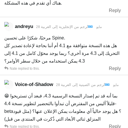
هناك أي تقدم في هذه المشكلة.
Reply
andreyu
تُرجم من
الإنجليزية
إلى
العربية
28 مايو
مرحبًا، شكرًا على تحسين Spine.
هل هذه النسخة متوافقة مع 4.1 أم أننا بحاجة لإعادة تصدير كل
التحريك إلى 4.3 مرة أخرى؟ ربما يوجد محوّل كامل من 4.1 إلى
4.3 يمكن استخدامه من خلال سطر الأوامر؟
Reply
Nate
replied to this.
Voice-of-Shadow
تُرجم من
الصينية
إلى
العربية
28 مايو
😁 بما أنه قد تم إصدار النسخة الرسمية 4.3، فبعد أن تستريحوا
قليلاً أليس من المفترض أن تبدأوا بالتحضير لتطوير نسخة 4.4-
beta؟ هل يوجد حالياً أي معلومات يمكن الإعلان عنها؟ (مثل قيود
المنزلق ثنائي الأبعاد التي ذُكرت في المنتدى من قبل)
Reply
Nate
replied to this.