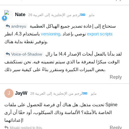
Nate
تُرجم من
الإنجليزية
إلى
العربية
28 مايو
ستحتاج إلى إعادة تصدير جميع الهياكل العظمية
andreyu
export scripts
. نوصي بإعداد
versioning
باستخدام 4.3. انظر
وتوفير نقطة بداية هناك.
لقد بدأنا بالفعل أبحاث الإصدار 4.4! ما زال
Voice-of-Shadow
الوقت مبكرًا لمعرفة ما الذي سيتم تضمينه فيه. نحن نستكشف
بعض الميزات الكبيرة وسنقرر بناءً على كيفية سير ذلك.
Reply
JayW
J
تُرجم من
الإنجليزية
إلى
العربية
28 مايو
تحديث مذهل. هل هناك أي فرصة للحصول على ملفات Spine
الخاصة بالأمثلة؟ الألماسة وذاك السيكلوب، أود حقًا أن أرى
إعداداتهما!
Reply
Misaki
replied to this.