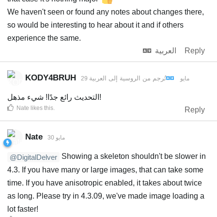
We haven't seen or found any notes about changes there,
so would be interesting to hear about it and if others
experience the same.
Reply
العربية
KODY4BRUH
تُرجم من
الروسية
إلى
العربية
29 مايو
التحديث رائع جدًا! شيء مذهل!
Nate
likes this
.
Reply
Nate
30 مايو
Showing a skeleton shouldn't be slower in
@DigitalDelver
4.3. If you have many or large images, that can take some
time. If you have anisotropic enabled, it takes about twice
as long. Please try in 4.3.09, we've made image loading a
lot faster!