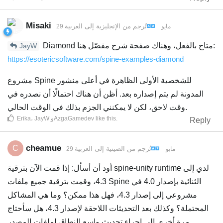
Misaki
تُرجم من
الإنجليزية
إلى
العربية
29 مايو
Diamond متاح بالفعل، وهناك صفحة شرح مفصّل هنا:
JayW
https://esotericsoftware.com/spine-examples-diamond
مشروع Spine للشخصية الأولى الظاهرة في أعلى منشور
المدونة لم يتم إصداره بعد. أظن أن هناك احتمالًا أن نصدره في
وقت لاحق، لكن لا يمكنني الجزم بذلك في الوقت الحالي.
.
like this
AzgaGamedev
و
JayW
،
Erika
Reply
cheamue
C
تُرجم من
الصينية
إلى
العربية
29 مايو
أود أن أسأل: إذا قمت الآن بترقية spine-unity runtime لدي إلى
4.3، وقمت بترقية جميع ملفات Spine الثنائية بإصدار 4.0 في
مشروعي إلى إصدار 4.3، فهل هذا ممكن؟ وما هي المشاكل
المحتملة؟ وكذلك بعد التحديثات اللاحقة لإصدار 4.3، هل سأحتاج
مرة أخرى إلى إجراء تحديث واسع النطاق لملفات المصدر