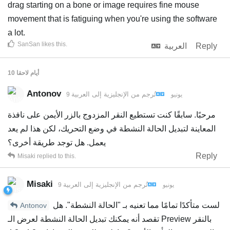
drag starting on a bone or image requires fine mouse
movement that is fatiguing when you're using the software
a lot.
SanSan
likes this
.
Reply
العربية
10 أيام
لاحقا
Antonov
تُرجم من
الإنجليزية
إلى
العربية
9 يونيو
مرحبًا. سابقًا كنت تستطيع النقر المزدوج بالزر الأيمن على نافذة
المعاينة لتبديل الحالة النشطة في وضع التحريك، لكن هذا لم يعد
يعمل. هل توجد طريقة أخرى؟
Reply
Misaki
replied to this.
Misaki
تُرجم من
الإنجليزية
إلى
العربية
9 يونيو
لست متأكدًا تمامًا مما تعنيه بـ "الحالة النشطة". هل
Antonov
تقصد أنه يمكنك تبديل الحالة النشطة لعرض الـ Preview بالنقر