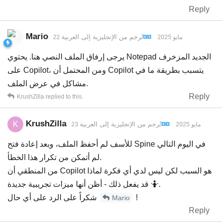
Reply
Mario
تُرجم من
الإنجليزية
إلى
العربية
22 مايو 2025
يرجى إرفاق الملف النصي هنا. يحتوي Notepad الجديد المزخرف
على Copilot، ومن المحتمل أن Copilot يتسبب بطريقة ما في
مشاكل في عرض الملف.
Reply
KrushZilla
replied to this.
KrushZilla
K
تُرجم من
الإنجليزية
إلى
العربية
23 مايو 2025
للأسف لم أحفظ الملف، وبعد إعادة فتح Spine في اليوم التالي
لم أتمكن من تكرار هذا الخطأ.
من المنطقي أن Copilot هو السبب لكن ليس لدي أي فكرة لماذا
قد يفعل ذلك - أظن أنها ميزات تجريبية جديدة 🤷.
!
شكراً على الرد على أي حال
Mario
Reply