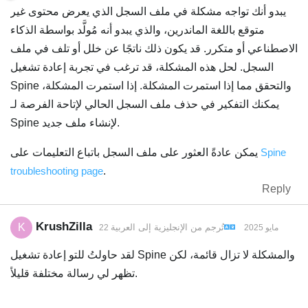
يبدو أنك تواجه مشكلة في ملف السجل الذي يعرض محتوى غير
متوقع باللغة الماندرين، والذي يبدو أنه مُولَّد بواسطة الذكاء
الاصطناعي أو متكرر. قد يكون ذلك ناتجًا عن خلل أو تلف في ملف
السجل. لحل هذه المشكلة، قد ترغب في تجربة إعادة تشغيل
Spine والتحقق مما إذا استمرت المشكلة. إذا استمرت المشكلة،
يمكنك التفكير في حذف ملف السجل الحالي لإتاحة الفرصة لـ
Spine لإنشاء ملف جديد.
Spine
يمكن عادةً العثور على ملف السجل باتباع التعليمات على
troubleshooting page
.
Reply
KrushZilla
K
تُرجم من
الإنجليزية
إلى
العربية
22 مايو 2025
لقد حاولتُ للتو إعادة تشغيل Spine والمشكلة لا تزال قائمة، لكن
تظهر لي رسالة مختلفة قليلاً.