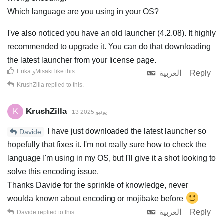
Which language are you using in your OS?
I've also noticed you have an old launcher (4.2.08). It highly
recommended to upgrade it. You can do that downloading
the latest launcher from your license page.
.
like this
Misaki
و
Erika
Reply
العربية
KrushZilla
replied to this.
KrushZilla
K
13 يونيو 2025
I have just downloaded the latest launcher so
Davide
hopefully that fixes it. I'm not really sure how to check the
language I'm using in my OS, but I'll give it a shot looking to
solve this encoding issue.
Thanks Davide for the sprinkle of knowledge, never
woulda known about encoding or mojibake before
Reply
العربية
Davide
replied to this.