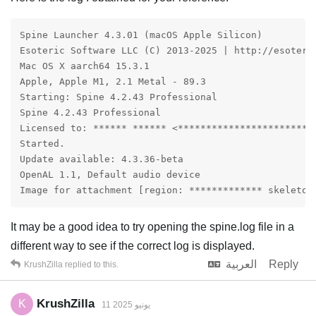
Spine Launcher 4.3.01 (macOS Apple Silicon)

Esoteric Software LLC (C) 2013-2025 | http://esoteric
Mac OS X aarch64 15.3.1

Apple, Apple M1, 2.1 Metal - 89.3

Starting: Spine 4.2.43 Professional

Spine 4.2.43 Professional

Licensed to: ****** ****** <***********************>

Started.

Update available: 4.3.36-beta

OpenAL 1.1, Default audio device

Image for attachment [region: ************* skeleton
It may be a good idea to try opening the spine.log file in a
different way to see if the correct log is displayed.
Reply
العربية
KrushZilla
replied to this.
KrushZilla
K
11 يونيو 2025