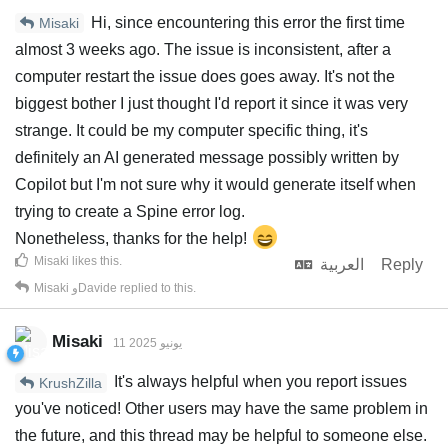
Hi, since encountering this error the first time
Misaki
almost 3 weeks ago. The issue is inconsistent, after a
computer restart the issue does goes away. It's not the
biggest bother I just thought I'd report it since it was very
strange. It could be my computer specific thing, it's
definitely an AI generated message possibly written by
Copilot but I'm not sure why it would generate itself when
trying to create a Spine error log.
Nonetheless, thanks for the help!
Misaki
likes this
.
Reply
العربية
replied to this.
Davide
و
Misaki
Misaki
11 يونيو 2025
It's always helpful when you report issues
KrushZilla
you've noticed! Other users may have the same problem in
the future, and this thread may be helpful to someone else.