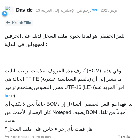
Davide
تُرجم من
الإنجليزية
إلى
العربية
13 يونيو 2025
KrushZilla
اللغز الحقيقي هو لماذا يحتوي ملف السجل لديك على الحرفين
المجهولين في البداية:
تُعرف هذه الحروف بعلامات ترتيب البايت (BOM)، وفي هذه
الحالة هي FF FE (بالقيم السداسية عشرية) ما يشير إلى أن
محرر النصوص يستخدم ترميز UTF-16 (LE) (اقرأ المزيد عنه
here
).
حالياً نحن لا نكتب أي BOM، لذا فهذا هو اللغز الحقيقي. أتساءل إن
كان الإصدار الأحدث من Notepad يضيف BOM أحياناً من تلقاء
نفسه.
هل قمت بأي إجراء خاص على ملف السجل؟
Reply
KrushZilla
replied to this.