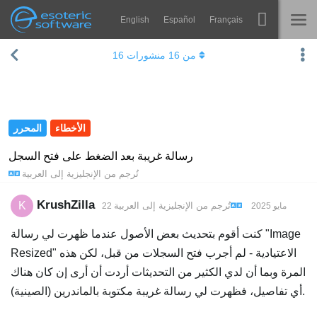
English
Español
Français
Navigation
Esoteric Software
من
16
منشورات
16
Spine
الرئيسية
الميزات
المدونة
رواق
الأخطاء
المحرر
المنتدى
أوقات التشغيل
رسالة غريبة بعد الضغط على فتح السجل
تُرجم من
الإنجليزية
إلى
العربية
يتعلم
الدعم
الأسئلة المتكررة
KrushZilla
K
تُرجم من
الإنجليزية
إلى
العربية
22 مايو 2025
حاول الآن
كنت أقوم بتحديث بعض الأصول عندما ظهرت لي رسالة "Image
Resized" الاعتيادية - لم أجرب فتح السجلات من قبل، لكن هذه
شراء
المرة وبما أن لدي الكثير من التحديثات أردت أن أرى إن كان هناك
أي تفاصيل، فظهرت لي رسالة غريبة مكتوبة بالماندرين (الصينية).