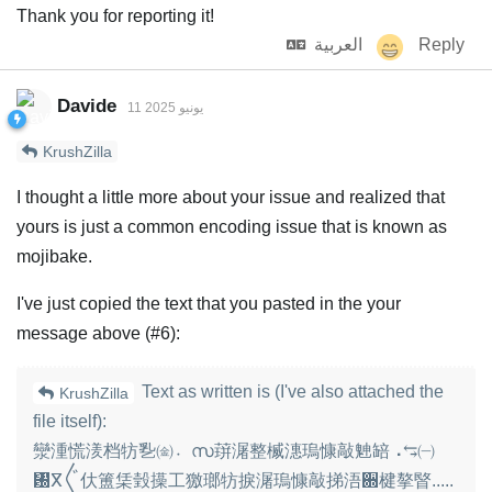
Thank you for reporting it!
Reply
العربية
Davide
11 يونيو 2025
KrushZilla
I thought a little more about your issue and realized that
yours is just a common encoding issue that is known as
mojibake.
I've just copied the text that you pasted in the your
message above (#6):
Text as written is (I've also attached the
KrushZilla
file itself):
灓湩⁥慌湵档牥㐠㈮〮സ䔊潳整楲⁣潓瑦慷敲䰠䍌⠠⥃㈠
㄰ⴳ〲㐲簠栠瑴㩰⼯獥瑯牥捩潳瑦慷敲挮浯਍楗摮睯.....