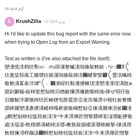
18 أيام
لاحقا
KrushZilla
K
10 يونيو 2025
Hi I'd like to update this bug report with the same error now
when trying to
Open Log
from an Export Warning.
Text as written is (I've also attached the file itself):
灓湩⁥慌湵档牥㐠㈮〮സ䔊潳整楲⁣潓瑦慷敲䰠䍌⠠⥃㈠㄰ⴳ〲
㐲簠栠瑴㩰⼯獥瑯牥捩潳瑦慷敲挮浯਍楗摮睯⁳〱䠠浯⁥楓杮
敬䰠湡畧条⁥浡㙤‴〱〮਍潆睲牡敤⁤潴攠楸瑳湩⁧灓湩⁥湩瑳湡散മ
圀剁䥎䝎›敍桳椠慭敧映汩⁥楤敭獮潩獮挠慨杮摥›㩃ぜ弱祍䘠
汩獥䝜浡䍥慨杮牥匠畴楤屯㔱䐠祡屳湁浩瑡潩屮桃牡捡整獲
䑜睥屩灓湩彥捓湡楮杮嘠桥捩敬楜慭敧屳瑓湡層瑓浯捡⹨湰
൧䤊慭敧映牯愠瑴捡浨湥⁴牛来潩㩮匠慴摮䐯睥彩潂瑯彨摉敬‬
歳汥瑥湯›敄楷捓湡楮杮‬汳瑯›敒敦敲据嵥渠瑯映畯摮›瑓湡⽤
敄楷䉟潯桴䥟汤൥䤊慭敧映牯愠瑴捡浨湥⁴牛来潩㩮匠慴摮