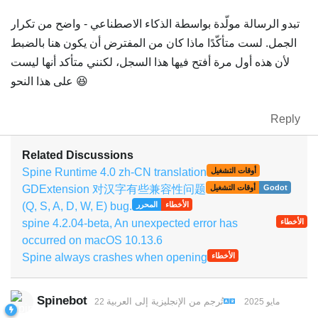
تبدو الرسالة مولّدة بواسطة الذكاء الاصطناعي - واضح من تكرار
الجمل. لست متأكّدًا ماذا كان من المفترض أن يكون هنا بالضبط
لأن هذه أول مرة أفتح فيها هذا السجل، لكنني متأكد أنها ليست
على هذا النحو 😆
Reply
Related Discussions
Spine Runtime 4.0 zh-CN translation
أوقات التشغيل
GDExtension 对汉字有些兼容性问题
Godot
أوقات التشغيل
(Q, S, A, D, W, E) bug.
الأخطاء
المحرر
spine 4.2.04-beta, An unexpected error has
الأخطاء
occurred on macOS 10.13.6
Spine always crashes when opening
الأخطاء
Spinebot
تُرجم من
الإنجليزية
إلى
العربية
22 مايو 2025