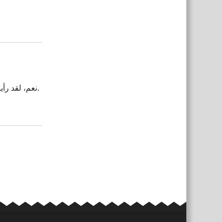
Reply
نعم، لقد رأيت بعض المشاركات عند البحث، وأكثر ما كنت آمله أن تقترح أي صنف ينبغي التدخل فيه لإضافة كود حماية.
Reply