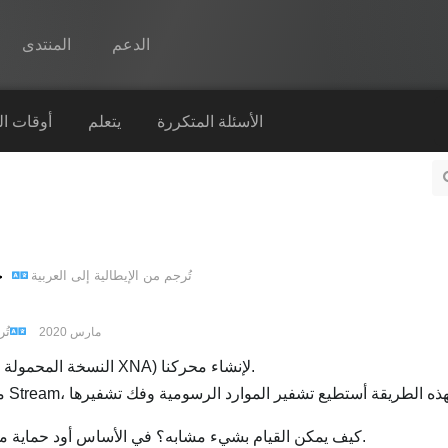
الدعم
المنتدى
Spine
الأسئلة المتكررة
يتعلم
أوقات ا
الميزات
رواق
أوقات التشغيل
am
تُرجم من
الإيطالية
إلى
العربية
يتعلم
الأسئلة المتكررة
تُ
1 مارس 2020
حاول الآن
أستخدم FNA (النسخة المحمولة متعددة المنصات من XNA) لإنشاء محركنا.
شراء
مع Spine، كيف يمكن القيام بشيء مشابه؟ في الأساس أود حماية مواردي الرسومية الثمينة.