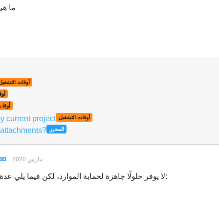
ما هي
أوقات التشغيل
أوق
أوقات
y current project
أوقات التشغيل
 attachments?
المحرر
2 مارس 2020
Spine لا يوفر حلولًا جاهزة لحماية الموارد، لكن فيما يلي عدة مواضيع ناقشت ذلك بالفعل: