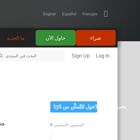
English
Español
Français
شراء
حاول الآن
ما الجديد
Sign Up
Log In
يجب تسجيل الدّخول للتّمكّن من الرّدّ
في FNA أستطيع تحميل texture من Stream، وبهذه الطريقة أستطيع تشفير الموارد الرسومية وفك تشفيرها.
المنشور الأساسي