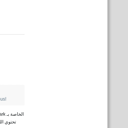
Reply
الع
ous!