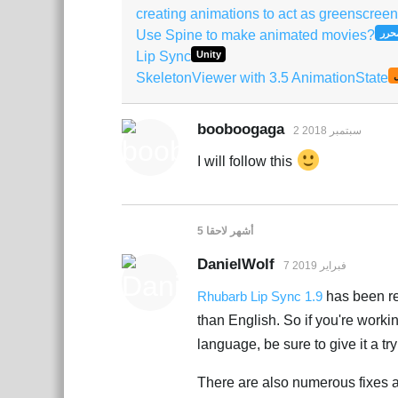
creating animations to act as greenscreen
Use Spine to make animated movies?
محرر
Lip Sync
Unity
SkeletonViewer with 3.5 AnimationState
ل
booboogaga
2 سبتمبر 2018
I will follow this
5 أشهر
لاحقا
DanielWolf
7 فبراير 2019
Rhubarb Lip Sync 1.9
has been re
than English. So if you're worki
language, be sure to give it a try
There are also numerous fixes 