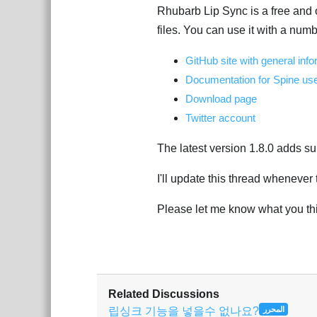
Rhubarb Lip Sync is a free and 
files. You can use it with a num
GitHub site with general inf
Documentation for Spine us
Download page
Twitter account
The latest version 1.8.0 adds su
I'll update this thread whenever
Please let me know what you thi
Related Discussions
립싱크 기능을 넣을수 없나요?
المحرر