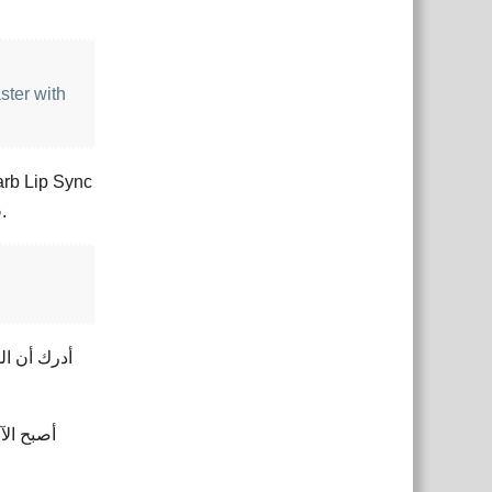
ster with
ذلك باستخدام خيوط معالجة متعددة (multiple threads) في آنٍ واحد. عادةً، سرعة المعالجة ليست مشكلة.
أدرك أن ال