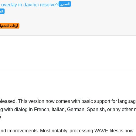
 overlay in davinci resolve?
المحرر
ال
أوقات التشغي
ربية
leased. This version now comes with basic support for languag
ng with dialog in French, Italian, German, Spanish, or any other
!
and improvements. Most notably, processing WAVE files is now