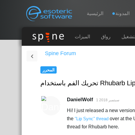
Navigation
Esoteric Software
المدونة
الرئيسية
الرئيسية
لتشغيل
رواق
الميزات
Spine Forum
المدونة
المحرر
المنتدى
استخدام Rhubarb Lip Sync
الدعم
DanielWolf
1 سبتمبر 2018
Hi! I just released a new versi
the
"Lip Sync" thread
over at the 
thread for Rhubarb here.