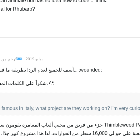
an animate but has no idea how to code... :think:
ial for Rhubarb?
ربية
تُرجم من
18 يوليو 2019
آسف للجميع لعدم الرد! بطريقة ما فشلت في الاشتراك في هذا الموضوع... :wounded:
شكراً على الكلمات المشجعة! أنا سعيد حقًا لأنكم أعجبتم به. 🙂
 famous in Italy, what project are they working on? I'm very curi