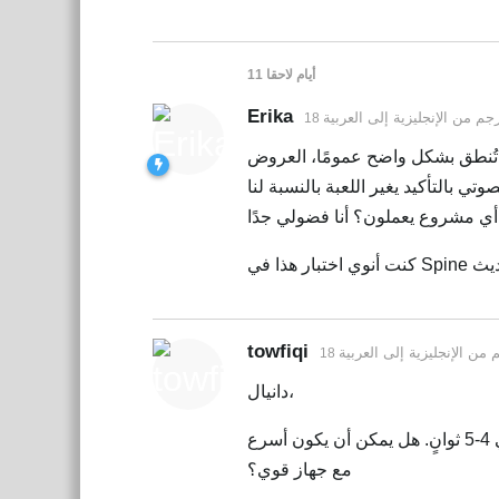
11 أيام
لاحقا
Erika
رجم من
الإنجليزية
إلى
العربية
ا تُنطق بشكل واضح عمومًا، العروض
towfiqi
م من
الإنجليزية
إلى
العربية
دانيال،
عمل رائع! من الفيديو التعليمي الذي شاركته، يستغرق تزامن السطر الواحد حوالي 4-5 ثوانٍ. هل يمكن أن يكون أسرع
مع جهاز قوي؟