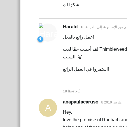
شكرًا لك
Harald
جم من
الإنجليزية
إلى
العربية
عمل رائع بالفعل!
لقد أحببت حقًا لعب Thimbleweed Park - كان التمثيل الصوتي ومزامنة الشفاه هناك دقيقين للغاية، والآن أعرف
السبب! 🙂
استمروا في العمل الرائع!
18 أيام
لاحقا
anapaulacaruso
8 مارس 2019
A
Hey,
love the premise of Rhubarb and 