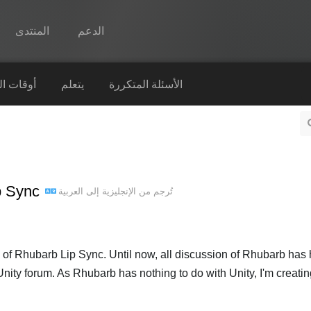
الدعم
المنتدى
Spine
الأسئلة المتكررة
يتعلم
أوقات ا
الميزات
رواق
أوقات التشغيل
تحريك الفم ب
تُرجم من
الإنجليزية
إلى
العربية
يتعلم
الأسئلة المتكررة
حاول الآن
on of Rhubarb Lip Sync. Until now, all discussion of Rhubarb ha
Unity forum. As Rhubarb has nothing to do with Unity, I'm creati
شراء