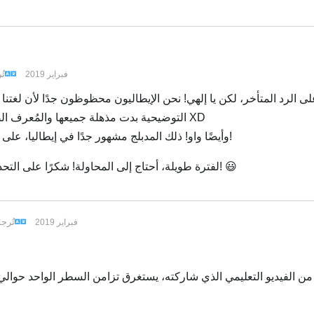
ربية
تُ
18 فبراير 2019
ى الرد المتأخر، لكن يا إلهي! نحن الإيطاليون محظوظون جدًا لأن لغتن
التوضيحية بدت مذهلة جميعها والمُعرف الصوتي بالتأكيد يغير اللعبة بالنسبة لنا XD
وأيضًا واو! ذلك المدبلج مشهور جدًا في إيطاليا، على أي مشروع يعملون؟ أنا فضولي جدًا!
كنت أنوي اختبار هذا في Spine لفترة طويلة، أحتاج إلى المحاولة! شكرًا على التحديث! 😃
تُرج
18 فبراير 2019