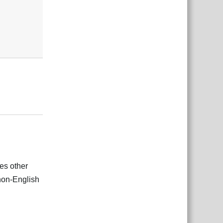
Reply
الع
es other
 non-English