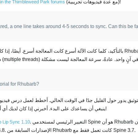
(مع عدة فيديوهات تجريبية)!
d in the Thimbleweed Park forums
ared, a one line takes around 4-5 seconds to sync. Can this be fa
بالتأكيد، كلما كانت الآلة أسرع كانت المعالجة أسرع. أيضًا، إذا كان التسجيل
orial for Rhubarb?
توثيق يدور حول القليل جدًا في الوقت الحالي. أخطط لعمل درس فيدي
ينبغي أن يساعدك على البدء. أخبرني إذا كان لديك أي أسئلة!
. التغيير الرئيسي لمستخدمي Spine هو أن Rhubarb أصبح الآن
 Lip Sync 1.10
يدعم النسخة التجريبية من Spine 3.8. الإصدارات السابقة من Rhubarb كانت تعمل فقط مع Spine 3.7.