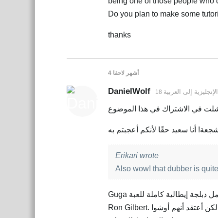
being one of those people who c
Do you plan to make some tutor
thanks
4 أشهر
لاحقا
DanielWolf
الإنجليزية
إلى
العربية
Erikari wrote
Also wow! that dubber is quite
Guga جزء من فريق من محبي ألعاب المغامرة يقومون بعمل دبلجة إيطالية كاملة للعبة Thimbleweed Park الخاصة بـ
Ron Gilbert. تحتوي اللعبة على حوالي 16,000 سطر من الحوارات، لذا هذا مشروع كبير جدًا، لكن أعتقد أنهم أوشوا