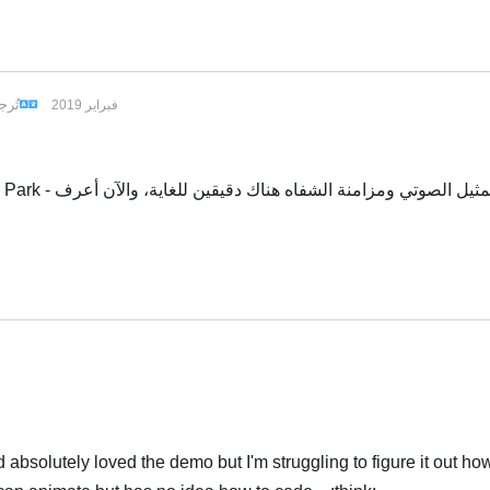
تُر
18 فبراير 2019
absolutely loved the demo but I'm struggling to figure it out how 